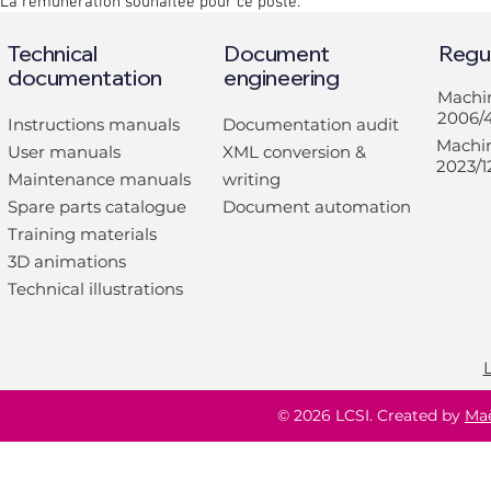
La rémunération souhaitée pour ce poste.
Technical
Document
Regu
documentation
engineering
Machin
2006/
Instructions manuals
Documentation audit
Machin
User manuals
XML conversion &
2023/1
Maintenance manuals
writing
Spare parts catalogue
Document automation
Training materials
3D animations
Technical illustrations
© 2026 LCSI. Created by
Ma