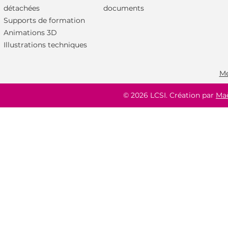
machine : que doit-il
2023/1230 
détachées
documents
contenir exactement ?
par rapport
Supports de formation
2006/42/
Animations 3D
Illustrations techniques
Me
© 2026 LCSI. Création par
Ma