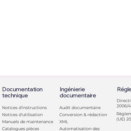
Documentation
Ingénierie
Régl
technique
documentaire
Direct
2006/4
Notices d'instructions
Audit documentaire
Règlem
Notices d'utilisation
Conversion & rédaction
(UE) 2
Manuels de maintenance
XML
Dossier technique CE
Règlement
Catalogues pièces
Automatisation des