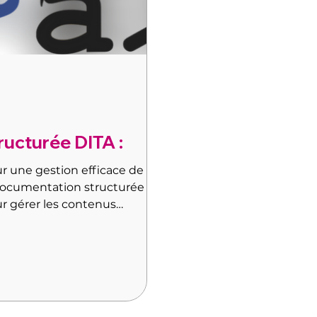
ucturée DITA :
 une gestion efficace de
 documentation structurée :
 gérer les contenus
n structurée est une
ée pour la création, la
nus d'information.
ion non structurée, qui
onomes et indépendants, la
pte une approche modulaire.