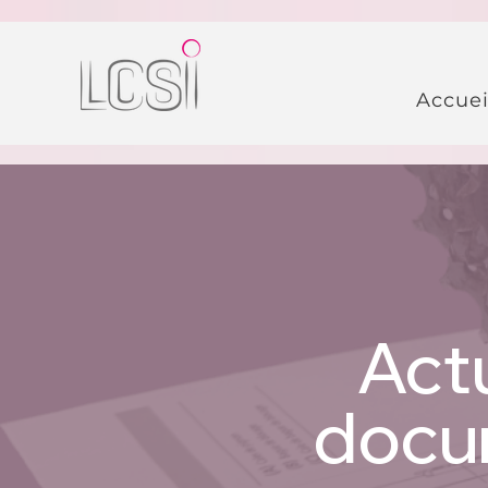
Accuei
Actu
docu