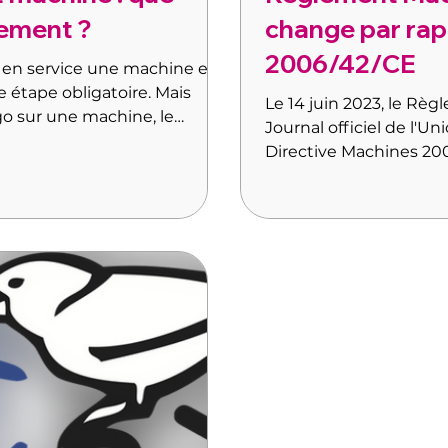
tement ?
change par rapp
2006/42/CE
 en service une machine en
 étape obligatoire. Mais
Le 14 juin 2023, le Règ
o sur une machine, le
Journal officiel de l'U
er un document essentiel,
Directive Machines 20
r : le dossier technique de
2027. Pour les fabricants, cette transition ne se limite pas à
une mise à jour régleme
changements concrets 
champ d'application, l
gestion des machines d