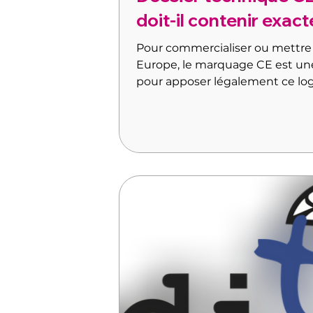
doit-il contenir exac
Pour commercialiser ou mettre
Europe, le marquage CE est une
pour apposer légalement ce log
fabricant doit d'abord constitu
souvent invisible pour l'acheteu
construction (DTC).