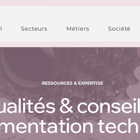
l
Secteurs
Métiers
Société
RESSOURCES & EXPERTISE
alités & consei
mentation tech