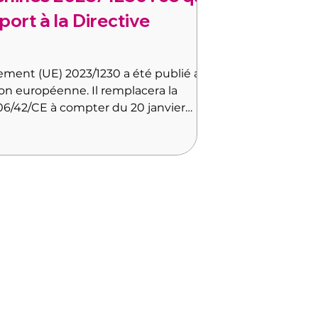
ort à la Directive
lement (UE) 2023/1230 a été publié au
nion européenne. Il remplacera la
06/42/CE à compter du 20 janvier
ntaire abstraite : elle entraîne des
sur les obligations documentaires, le
es procédures de conformité et la
éjà en service.