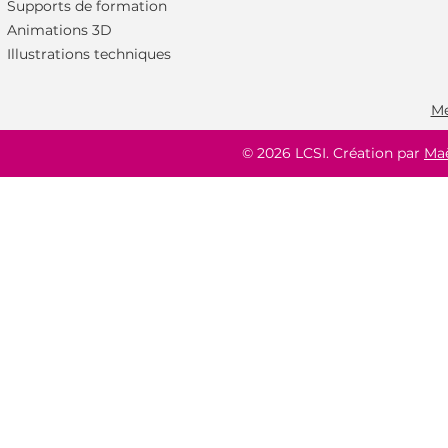
Industrie 2023 !
Supports de formation
Animations 3D
Illustrations techniques
Me
© 2026 LCSI. Création par
Ma