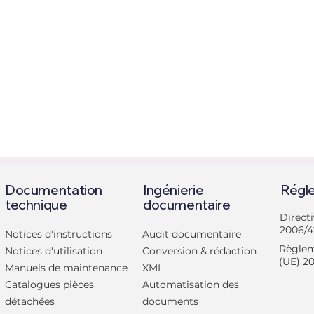
Documentation
Ingénierie
Régl
technique
documentaire
Direct
2006/4
Notices d'instructions
Audit documentaire
Règlem
Notices d'utilisation
Conversion & rédaction
(UE) 2
Manuels de maintenance
XML
Retour des salons :
Nouveau pa
Catalogues pièces
Automatisation des
Rendez-vous à Global
Bureau Veri
détachées
documents