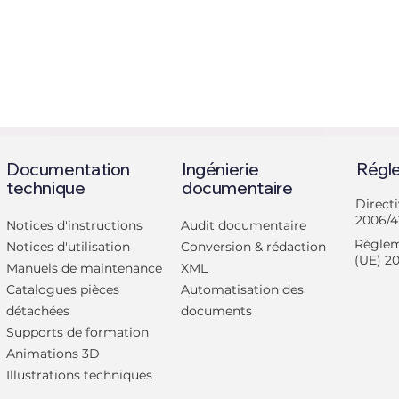
Documentation
Ingénierie
Régl
technique
documentaire
Direct
2006/4
Notices d'instructions
Audit documentaire
Règlem
Notices d'utilisation
Conversion & rédaction
(UE) 2
Manuels de maintenance
XML
Retour des salons :
Nouveau pa
Catalogues pièces
Automatisation des
Rendez-vous à Global
Bureau Veri
détachées
documents
Industrie 2023 !
Supports de formation
Animations 3D
Illustrations techniques